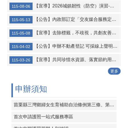
【宣導】2026城鎮韌性（防空）演習-行動網路降速演練
115-08-06
【公告】內政部訂定「交友媒合服務定型化契約應記載及不得記載事項」，自中華民國一百十 五年九月一日生效。
115-05-13
【宣導】去除標籤，不歧視，共創友善社會，精神疾病就像身體疾病一樣，需要理解、治療與支持。
115-05-08
【公告】申辦不動產登記 可採線上聲明替代印鑑證明
115-04-02
【宣導】共同珍惜水資源、落實節約用水宣導
115-03-26
更多
申辦須知
苗栗縣三灣鄉婦女生育補助自治條例第三條、第七條修正(115年7月1日施行)
首次申請護照一站式服務專區