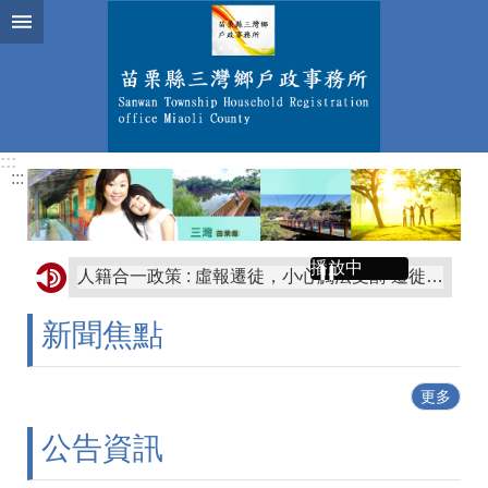
跳到主要內容區塊
:::
:::
播放中
人籍合一政策 : 虛報遷徒，小心觸法受罰 遷徙登記應至遷入地戶政事務所辦理， 遷徙是事實行為，若無居住事實，請勿辦理遷徙登記。 如經查屬實虛遷徙，將撤銷其遷徙登記並處新臺幣3000元以上9000元以下罰鍰 。
戶政e化真方便！歡迎多加利用省時又便民！內政部戶政司全球資訊網24小時全天候提供申請人使用自然人憑證進行「線上申辦戶籍登記服務」申辦作業，只要符合申辦資格，利用自然人憑證即可上網申辦。
新聞焦點
苗栗縣戶政規費多元支付增加提供7多元支付管道，歡迎多加利用。(悠遊卡、一卡通、信用卡、Line Pay、台灣pay、全支付、悠遊付、一卡通Money)
113年人口政策宣導：(一)營造樂婚氛圍，鼓勵適齡婚育，攜手邁向幸福。(二)性別平等沒煩惱，生男生女一樣好。
更多
善用戶政司網路申辦服務，線上申辦戶籍登記更方便
公告資訊
如有人假冒戶政事務所人員名義，致電民眾稱有人持其身分證件，到戶政事務所辦理戶籍遷徙或申請戶籍資料等戶政業務，要求民眾提供個人資料等情事。為避免民眾個人資料遭詐騙，如遇有可疑電話，應立即打電話向該機關求證或撥打165反詐騙專線。