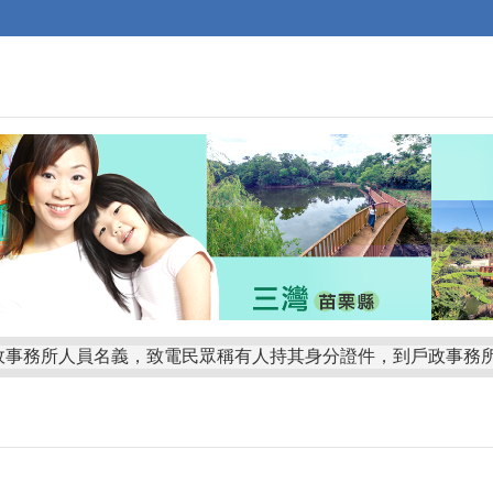
策宣導：(一)營造樂婚氛圍，鼓勵適齡婚育，攜手邁向幸福。(二