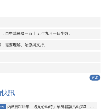
如有人假冒戶政事務所人員名義，致電民眾稱有人持其身分證件，到戶政事務所辦理戶籍遷徙或申請戶籍資料等戶政業務，要求民眾提供個人資料等情事。為避免民眾個人資料遭詐騙，如遇有可疑電話，應立即打電話向該機關求證或撥打165反詐騙專線。
，自中華民國一百十 五年九月一日生效。
樣，需要理解、治療與支持。
更多
動快訊
內政部115年「遇見心動時」單身聯誼活動第3、10-14梯次，8月7日至16日開放報名，歡迎單身者踴躍報名。
-29