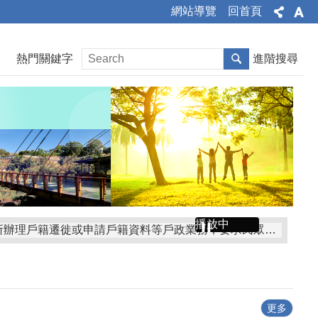
網站導覽
回首頁
熱門關鍵字
進階搜尋
播放中
人籍合一政策 : 虛報遷徒，小心觸法受罰 遷徙登記應至遷入地戶政事務所辦理， 遷徙是事實行為，若無居住事實，請勿辦理遷徙登記。 如經查屬實虛遷徙，將撤銷其遷徙登記並處新臺幣3000元以上9000元以下罰鍰 。
戶政e化真方便！歡迎多加利用省時又便民！內政部戶政司全球資訊網24小時全天候提供申請人使用自然人憑證進行「線上申辦戶籍登記服務」申辦作業，只要符合申辦資格，利用自然人憑證即可上網申辦。
苗栗縣戶政規費多元支付增加提供7多元支付管道，歡迎多加利用。(悠遊卡、一卡通、信用卡、Line Pay、台灣pay、全支付、悠遊付、一卡通Money)
)性別平等沒煩惱，生男生女一樣好。
更多