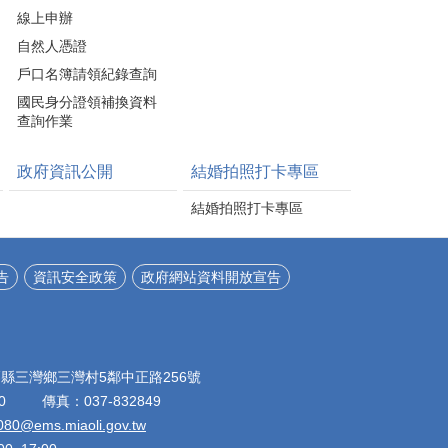
線上申辦
自然人憑證
戶口名簿請領紀錄查詢
國民身分證領補換資料
查詢作業
政府資訊公開
結婚拍照打卡專區
結婚拍照打卡專區
告
資訊安全政策
政府網站資料開放宣告
苗栗縣三灣鄉三灣村5鄰中正路256號
80 傳真：037-832849
080@ems.miaoli.gov.tw