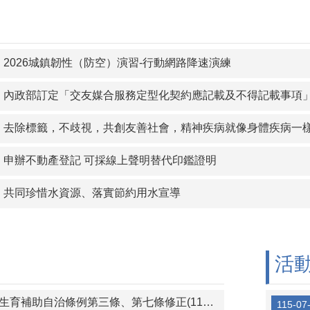
路申辦服務，線上申辦戶籍登記更方便
2026城鎮韌性（防空）演習-行動網路降速演練
】內政部訂定「交友媒合服務定型化契約應記載及不得記載事項」
】去除標籤，不歧視，共創友善社會，精神疾病就像身體疾病一
】申辦不動產登記 可採線上聲明替代印鑑證明
】共同珍惜水資源、落實節約用水宣導
活
苗栗縣三灣鄉婦女生育補助自治條例第三條、第七條修正(115年7月1日施行)
115-07